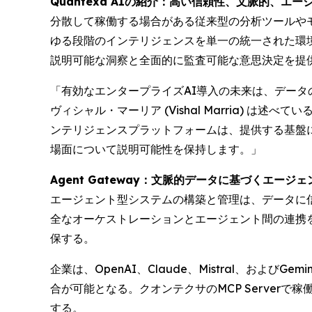
Quantexa AIの紹介：高い信頼性、文脈的、エー
分散して稼働する場合がある従来型の分析ツールやモ
ゆる段階のインテリジェンスを単一の統一された環境で
説明可能な洞察と全面的に監査可能な意思決定を提
「有効なエンタープライズAI導入の未来は、データ
ヴィシャル・マーリア (Vishal Marria)
ンテリジェンスプラットフォームは、提供する基盤
場面について説明可能性を保持します。」
Agent Gateway：文脈的データに基づくエージ
エージェント型システムの構築と管理は、データに信頼
全なオーケストレーションとエージェント間の連携
保する。
企業は、OpenAI、Claude、Mistral、お
合が可能となる。クオンテクサのMCP Serverで
する。