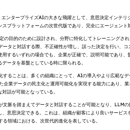
EWSWIRE) -- エンタープライズAIの大きな飛躍として、意思
プラットフォームの次世代版であり、完全にエージェント対応と
で、特定の目的のために設計され、分野に特化してトレーニングさ
いデータと対話する際、不正確性が増し、誤った決定を行い、コ
使用するいずれの場合でも、企業が正確で、説明可能であり、監
るデータを基盤としている時に限られる。
化することは、多くの組織にとって、AIの導入やより広範な
化された企業データの民主化と運用可能化を実現する能力にあり、
な対話が可能となっている。
が文脈を踏まえてデータと対話することが可能となり、LLM
し、意思決定できる。これは、組織が顧客により良いサービス
トする領域における、次世代的進化を表している。