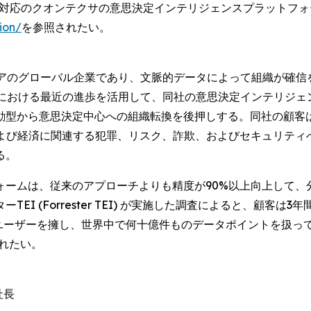
たエージェント対応のクオンテクサの意思決定インテリジェンスプラッ
ion/
を参照されたい。
ェアのグローバル企業であり、文脈的データによって組織が確信
野における最近の進歩を活用して、同社の意思決定インテリジェ
動型から意思決定中心への組織転換を後押しする。同社の顧客
および経済に関連する犯罪、リスク、詐欺、およびセキュリティ
る。
ームは、従来のアプローチよりも精度が90%以上向上して、
 (Forrester TEI) が実施した調査によると、顧客は3年
のユーザーを擁し、世界中で何十億件ものデータポイントを扱っ
れたい。
社長