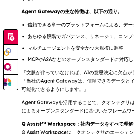
Agent Gatewayの主な特徴は、以下の通り。
信頼できる単一のプラットフォームによる、デー
あらゆる段階でガバナンス、リネージュ、コンプ
マルチエージェントを安全かつ大規模に調整
MCPやA2Aなどのオープンスタンダードに対応
「文脈が伴っていなければ、AIの意思決定に欠点が目立
「当社のAgent Gatewayは、信頼できるデ
可能化できるようにします。」
Agent Gatewayを活用することで、クオンテクサはマ
によるオープンスタンダードに基づいたフレームワ
Q Assist™ Workspace：社内データをすべて理
Q Assist Workspaceは、クオンテクサ