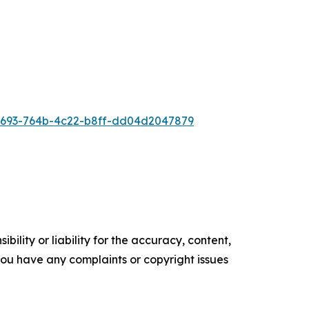
693-764b-4c22-b8ff-dd04d2047879
ility or liability for the accuracy, content,
f you have any complaints or copyright issues