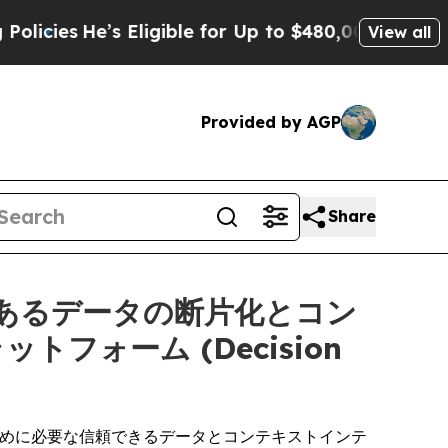
 Eligible for Up to $480,000 After Being Wrongl
View all
Provided by AGP
Share
題であるデータの断片化とコン
ォーム (Decision
るために必要な信頼できるデータとコンテキストインテ