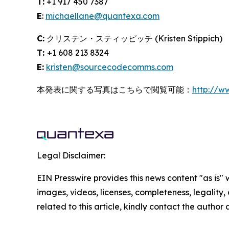
T:
+1 917 450 7387
E
:
michaellane@quantexa.com
C:
クリステン・スティッピッチ (Kristen Stippich)
T:
+1 608 213 8324
E:
kristen@sourcecodecomms.com
本発表に関する写真はこちらで閲覧可能：
http://
Legal Disclaimer:
EIN Presswire provides this news content "as is" 
images, videos, licenses, completeness, legality, o
related to this article, kindly contact the author