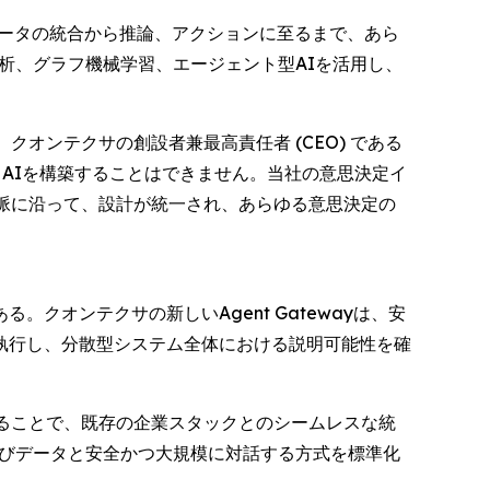
盤データの統合から推論、アクションに至るまで、あら
測分析、グラフ機械学習、エージェント型AIを活用し、
オンテクサの創設者兼最高責任者 (CEO) である
値するAIを構築することはできません。当社の意思決定イ
脈に沿って、設計が統一され、あらゆる意思決定の
オンテクサの新しいAgent Gatewayは、安
執行し、分散型システム全体における説明可能性を確
を利用することで、既存の企業スタックとのシームレスな統
ムおよびデータと安全かつ大規模に対話する方式を標準化