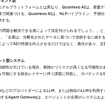
ジェント型
デルプラットフォームとは異なり、Quantexa AIは、基
関連づける。Quantexa AIは、NLPパイプライン、予
供する。
の問題を解決できる者によって決定付けられるでしょう。」と、ク
 は述べている。「企業は、分断化されたデータに基づいて信頼するに
によってAIの性能を向上させるだけではなく、責任があり、文
ェント型システム
性が欠けている場合、複雑かつリスクが高くなる可能性がある。ク
を可能にする統合レイヤーに伴う課題に対処し、ガバナンスを
よびGeminiなどのプロバイダーによるLLM、または独自のLLM
稼働するAgent Gatewayは、エージェントが企業のシステ