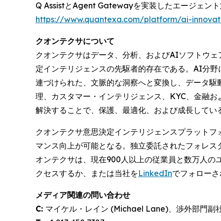
Q AssistとAgent Gatewayを実装し
https://www.quantexa.com/platform/ai-innovat
クオンテクサについて
クオンテクサはデータ、分析、およびAIソフトウ
定インテリジェンスの先駆者的存在である。AI分
連づけられた、文脈的な洞察へと変換し、データ駆
理、カスタマー・インテリジェンス、KYC、金融
解決することで、保護、最適化、および成長してい
クオンテクサ意思決定インテリジェンスプラットフォ
マンス向上が可能となる。独立委託されたフォレスターTEI
オンテクサは、現在900人以上の従業員と数万人
クセスするか、または当社を
LinkedIn
でフォローさ
メディア関連の問い合わせ
C:
マイケル・レイン (Michael Lane)、渉外部門副