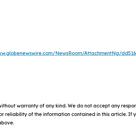
www.globenewswire.com/NewsRoom/AttachmentNg/dd516
without warranty of any kind. We do not accept any responsib
r reliability of the information contained in this article. I
 above.